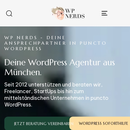
Toggle
navigatio
WP NERDS - DEINE
ANSPRECHPARTNER IN PUNCTO
WORDPRESS
Deine WordPress Agentur aus
München.
Seit 2012 unterstützen und beraten wir,
Freelancer, StartUps bis hin zum
mittelständischen Unternehmen in puncto
WordPress.
WORDPRESS SOFORTHILFE
JETZT BERATUNG VEREINBAREN