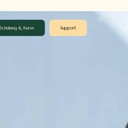
Schulung & Kurse
Support