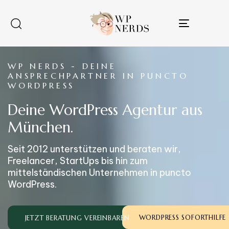
Toggle
navigatio
WP NERDS - DEINE
ANSPRECHPARTNER IN PUNCTO
WORDPRESS
Deine WordPress Agentur aus
München.
Seit 2012 unterstützen und beraten wir,
Freelancer, StartUps bis hin zum
mittelständischen Unternehmen in puncto
WordPress.
WORDPRESS SOFORTHILFE
JETZT BERATUNG VEREINBAREN