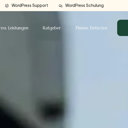
WordPress Support
WordPress Schulung
ess Leistungen
Ratgeber
Theme Detector