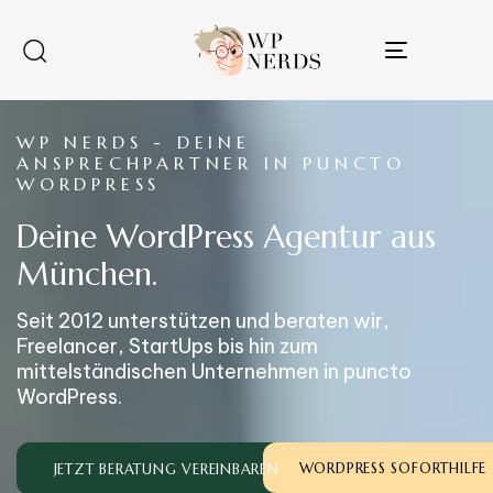
Toggle
navigatio
WP NERDS - DEINE
ANSPRECHPARTNER IN PUNCTO
WORDPRESS
Deine WordPress Agentur aus
München.
Seit 2012 unterstützen und beraten wir,
Freelancer, StartUps bis hin zum
mittelständischen Unternehmen in puncto
WordPress.
WORDPRESS SOFORTHILFE
JETZT BERATUNG VEREINBAREN