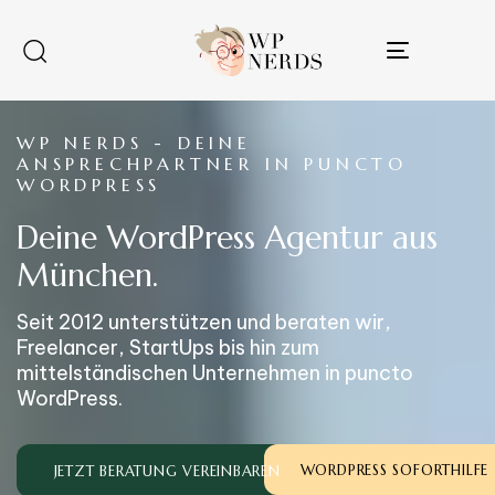
Toggle
navigatio
WP NERDS - DEINE
ANSPRECHPARTNER IN PUNCTO
WORDPRESS
Deine WordPress Agentur aus
München.
Seit 2012 unterstützen und beraten wir,
Freelancer, StartUps bis hin zum
mittelständischen Unternehmen in puncto
WordPress.
WORDPRESS SOFORTHILFE
JETZT BERATUNG VEREINBAREN