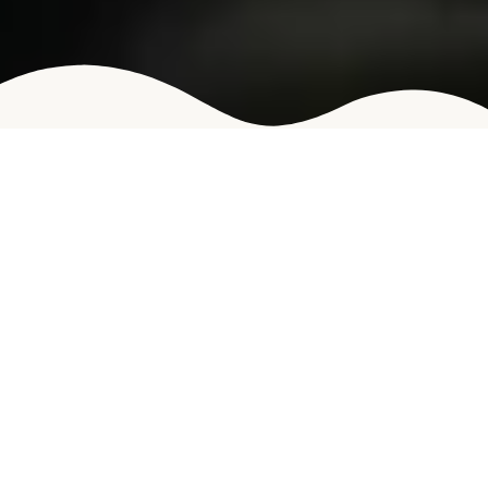
Personalisierung des
Einkaufserlebnisses im WordPress-
Shop: Mehr Nähe zu deinen
Kunden
Inhaltsverzeichnis
Eine personalisierte Shopping-Erfahrung ist
nicht nur ein Trend, sondern ein entscheidender
Erfolgsfaktor im E-Commerce. Für alle, die als
WordPress Freelancer, Entwickler oder Agentur