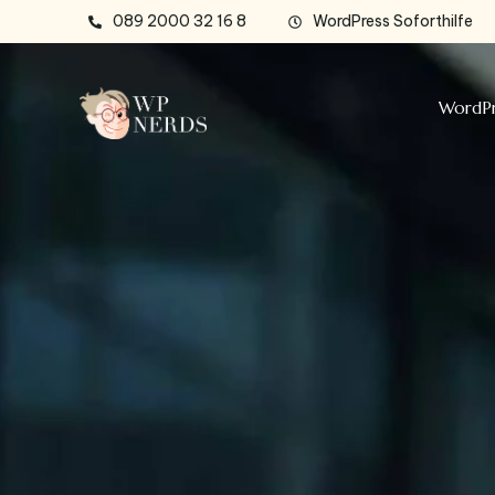
089 2000 32 16 8
WordPress Soforthilfe
WordPr
Type and hit enter