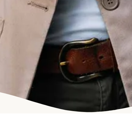
die Themen
WordPress
Schulung,
WordPress
Support,
WordPress
Soforthilfe und
vieles mehr!
 // THE PACEMAKERS