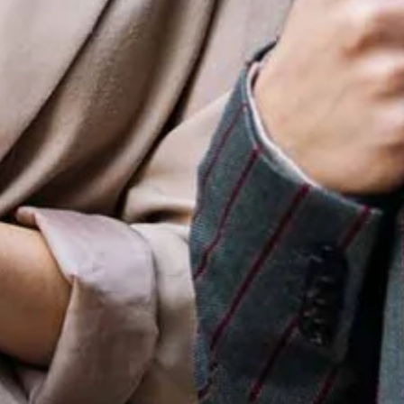
stungen
Ratgeber
Schulung & Kurse
or
Support