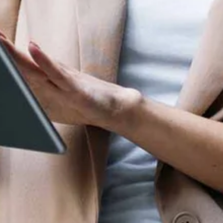
Deine WordPress
WordPress Lei
Agentur aus und in
München. Buche
Theme Detect
uns noch heute für