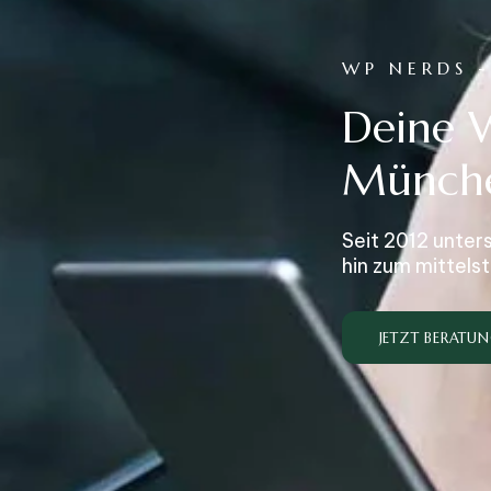
WP NERDS 
Deine 
Münch
Seit 2012 unter
hin zum mittel
JETZT BERATU