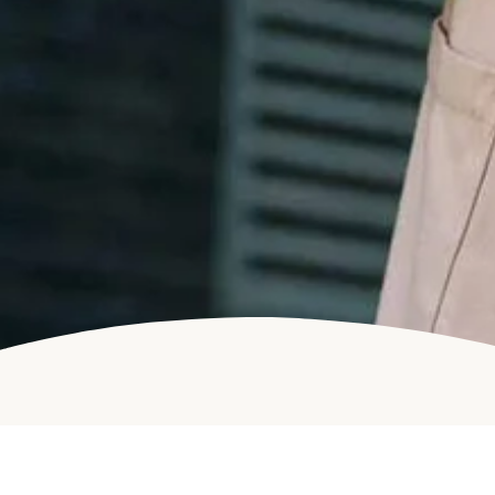
IMPRESSUM | DATENSCHUTZERKLÄRUNG | AGB
© 2024 LANGER AND FRIENDS BV // LAF BRAND GROUP