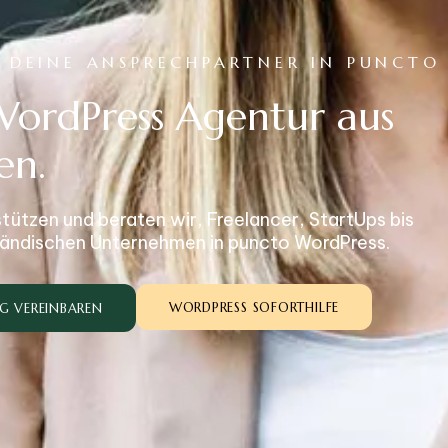
- DEINE ANSPRECHPARTNER IN PUNCTO
WordPress Agentur aus
en.
stützen und beraten wir, Freelancer, StartUps bis
ständischen Unternehmen in puncto WordPress.
WORDPRESS SOFORTHILFE
NG VEREINBAREN