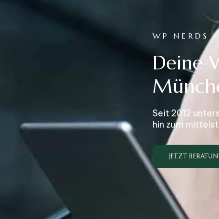
WP NERDS 
Deine 
Münch
Seit 2012 unter
hin zum mittel
JETZT BERATU