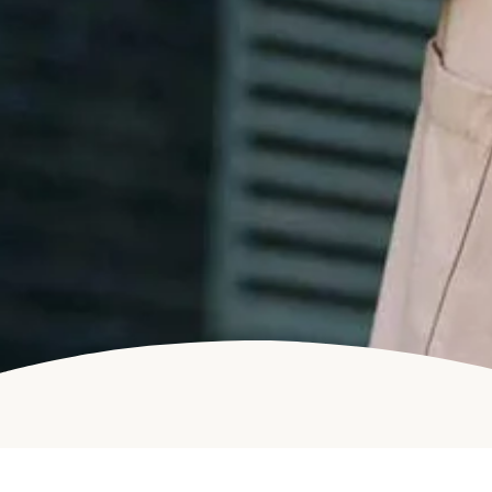
IMPRESSUM | DATENSCHUTZERKLÄRUNG | AGB
© 2024 LANGER AND FRIENDS BV // LAF BRAND GROUP