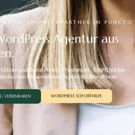
- DEINE ANSPRECHPARTNER IN PUNCTO
WordPress Agentur aus
en.
stützen und beraten wir, Freelancer, StartUps bis
ständischen Unternehmen in puncto WordPress.
WORDPRESS SOFORTHILFE
NG VEREINBAREN