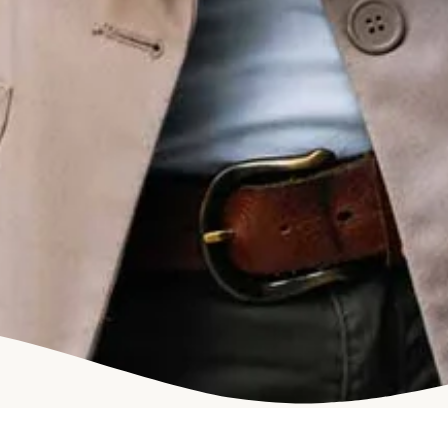
Theme Detect
uns noch heute für
die Themen
WordPress
Schulung,
WordPress
Support,
WordPress
Soforthilfe und
vieles mehr!
 // THE PACEMAKERS