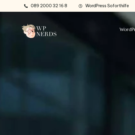
089 2000 32 16 8
WordPress Soforthilfe
WordPr
Type and hit enter