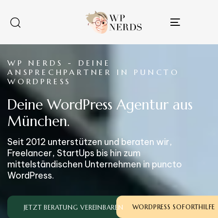
Toggle
navigatio
WP NERDS - DEINE
ANSPRECHPARTNER IN PUNCTO
WORDPRESS
Deine WordPress Agentur aus
München.
Seit 2012 unterstützen und beraten wir,
Freelancer, StartUps bis hin zum
mittelständischen Unternehmen in puncto
WordPress.
Type and hit enter
WORDPRESS SOFORTHILFE
JETZT BERATUNG VEREINBAREN